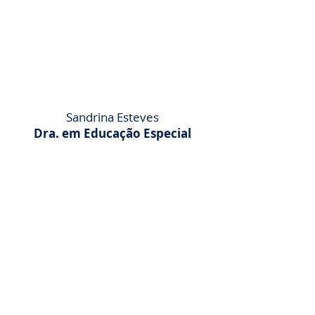
Sandrina Esteves
Dra. em Educação Especial
ISEC Lisboa
Conheça a unidade Torres Novas