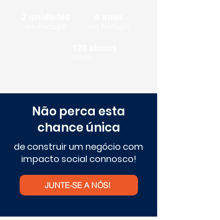
2 unidades
4 anos
em Portugal
em Portugal
120 alunos
ativos
Não perca esta
chance única
de construir um negócio com
impacto social connosco!
JUNTE-SE A NÓS!