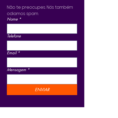
Não te preocupes. Nós também 
odiamos spam.
Nome
*
Telefone
Email
*
Mensagem
*
ENVIAR