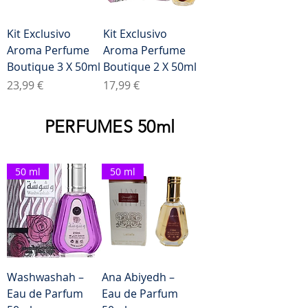
Kit Exclusivo
Kit Exclusivo
Aroma Perfume
Aroma Perfume
Boutique 3 X 50ml
Boutique 2 X 50ml
Preço
Preço
23,99 €
17,99 €
PERFUMES 50ml
50 ml
50 ml
Washwashah –
Ana Abiyedh –
Eau de Parfum
Eau de Parfum