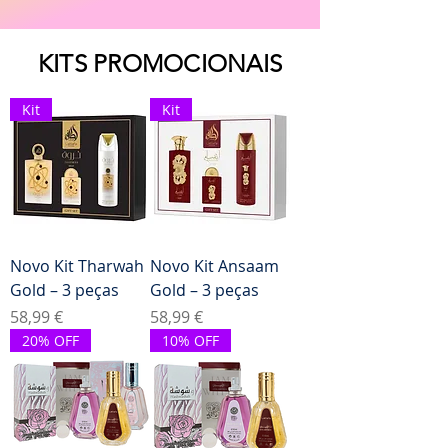
KITS PROMOCIONAIS
Kit
Kit
Novo Kit Tharwah
Novo Kit Ansaam
Gold – 3 peças
Gold – 3 peças
Preço
Preço
58,99 €
58,99 €
20% OFF
10% OFF