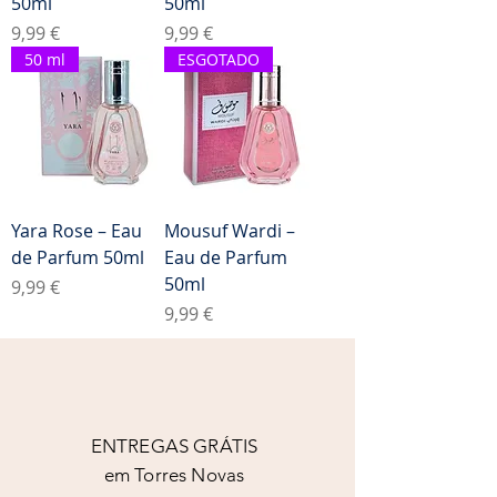
50ml
50ml
Preço
Preço
9,99 €
9,99 €
50 ml
ESGOTADO
Yara Rose – Eau
Mousuf Wardi –
de Parfum 50ml
Eau de Parfum
50ml
Preço
9,99 €
Preço
9,99 €
ENTREGAS GRÁTIS
em Torres Novas